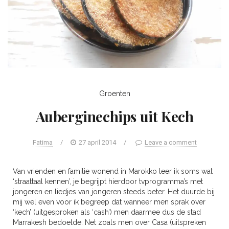
Groenten
Auberginechips uit Kech
Fatima
/
27 april 2014
/
Leave a comment
Van vrienden en familie wonend in Marokko leer ik soms wat
‘straattaal kennen’, je begrijpt hierdoor tvprogramma’s met
jongeren en liedjes van jongeren steeds beter. Het duurde bij
mij wel even voor ik begreep dat wanneer men sprak over
‘kech’ (uitgesproken als ‘cash’) men daarmee dus de stad
Marrakesh bedoelde. Net zoals men over Casa (uitspreken