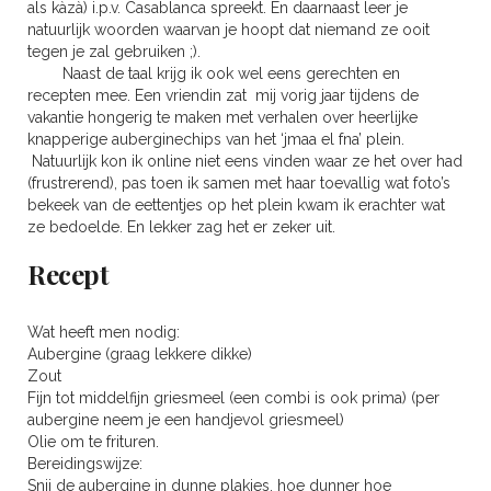
als kàzà) i.p.v. Casablanca spreekt. En daarnaast leer je
natuurlijk woorden waarvan je hoopt dat niemand ze ooit
tegen je zal gebruiken ;).
Naast de taal krijg ik ook wel eens gerechten en
recepten mee. Een vriendin zat mij vorig jaar tijdens de
vakantie hongerig te maken met verhalen over heerlijke
knapperige auberginechips van het ‘jmaa el fna’ plein.
Natuurlijk kon ik online niet eens vinden waar ze het over had
(frustrerend), pas toen ik samen met haar toevallig wat foto’s
bekeek van de eettentjes op het plein kwam ik erachter wat
ze bedoelde. En lekker zag het er zeker uit.
Recept
Wat heeft men nodig:
Aubergine (graag lekkere dikke)
Zout
Fijn tot middelfijn griesmeel (een combi is ook prima) (per
aubergine neem je een handjevol griesmeel)
Olie om te frituren.
Bereidingswijze:
Snij de aubergine in dunne plakjes, hoe dunner hoe