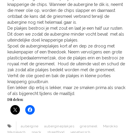
knapperige de chips. Wanneer de aubergine te dik is, neemt
die meer olie op, worden de chips slapper en daarnaast
ontstaat de kans dat de griesmeel verbrand terwijl de
aubergine nog niet helemaal gaar is.
De plakjes bestrooi je met zout en laat je een half uur rusten.
Dit doen we zodat de aubergine minder vocht bevat met als
uiteindelijke doel knapperige plakjes.
Spoel de aubergineplakjes kort af en dep ze droog met
keukenpapier of een theedoek. Neem vervolgens een grote
plastic(pedaalemmer)zak, doe de plakjes erin en bestrooi ze
royaal met de griesmeel. Houd de uiteinde vast en schud de
zak zodat alle plakjes bedekt worden met de griesmeel.
Verhit de olie goed en bak de plakjes in kleine porties
knapperig goudbruin.
Een lekker dip erbij is lekker, maar ze smaken prima als snack
of als bijgerecht tijdens de maaltijd.
Dit delen:
aubergine
aubergineplakjes
griesmeel
Marokko
Marrakech
snack
streetfood
vegetarisch