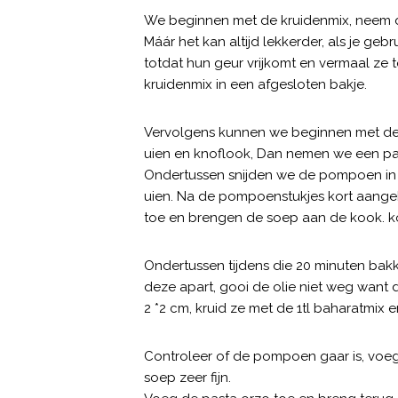
We beginnen met de kruidenmix, neem de
Máár het kan altijd lekkerder, als je g
totdat hun geur vrijkomt en vermaal ze
kruidenmix in een afgesloten bakje.
Vervolgens kunnen we beginnen met de 
uien en knoflook, Dan nemen we een pan 
Ondertussen snijden we de pompoen in 
uien. Na de pompoenstukjes kort aang
toe en brengen de soep aan de kook. k
Ondertussen tijdens die 20 minuten bak
deze apart, gooi de olie niet weg want daa
2 *2 cm, kruid ze met de 1tl baharatmix 
Controleer of de pompoen gaar is, voeg
soep zeer fijn.