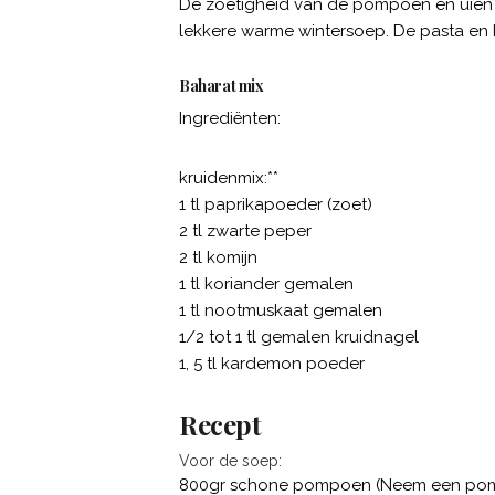
De zoetigheid van de pompoen en uien e
lekkere warme wintersoep. De pasta en 
Baharat mix
Ingrediënten:
kruidenmix:**
1 tl paprikapoeder (zoet)
2 tl zwarte peper
2 tl komijn
1 tl koriander gemalen
1 tl nootmuskaat gemalen
1/2 tot 1 tl gemalen kruidnagel
1, 5 tl kardemon poeder
Recept
Voor de soep:
800gr schone pompoen (Neem een pomp