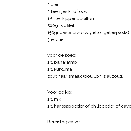
3 uien
3 teentjes knoflook
1,5 liter kippenbouillon
500gr kipfilet
150gr pasta orzo (vogeltongetjespasta)
3 el olie
voor de soep:
1 tl baharatmix**
1 tl kurkuma
zout naar smaak (bouillon is al zout!)
Voor de kip:
1 tl mix
1 tl harissapoeder of chilipoeder of c
Bereidingswijze: