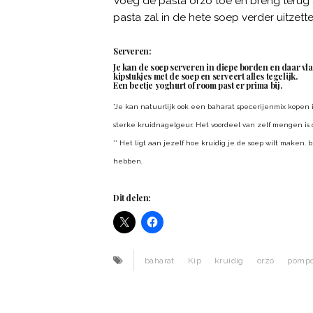
Voeg de pasta orzo toe en breng terug a
pasta zal in de hete soep verder uitzette
Serveren:
Je kan de soep serveren in diepe borden en daar vl
kipstukjes met de soep en serveert alles tegelijk.
Een beetje yoghurt of room past er prima bij.
*Je kan natuurlijk ook een baharat specerijenmix kopen 
sterke kruidnagelgeur. Het voordeel van zelf mengen is 
** Het ligt aan jezelf hoe kruidig je de soep wilt maken
hebben.
Dit delen:
baharat
Kip
kruidig
orzo
pomp