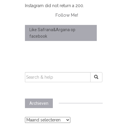
Instagram did not return a 200.
Follow Me!
Like Safrana&Argana op
facebook
SEARCH
FOR:
Archieven
Archieven