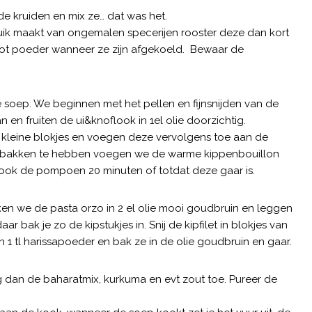
 kruiden en mix ze… dat was het.
ebruik maakt van ongemalen specerijen rooster deze dan kort
 tot poeder wanneer ze zijn afgekoeld. Bewaar de
soep. We beginnen met het pellen en fijnsnijden van de
en fruiten de ui&knoflook in 1el olie doorzichtig.
kleine blokjes en voegen deze vervolgens toe aan de
ebakken te hebben voegen we de warme kippenbouillon
ook de pompoen 20 minuten of totdat deze gaar is.
ken we de pasta orzo in 2 el olie mooi goudbruin en leggen
r bak je zo de kipstukjes in. Snij de kipfilet in blokjes van
en 1 tl harissapoeder en bak ze in de olie goudbruin en gaar.
 dan de baharatmix, kurkuma en evt zout toe. Pureer de