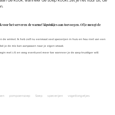
an de kook, wanneer de soep kookt zet je het vuur uit, de
n.
ak voor het serveren de warme! kipstukjes aan toevoegen. Of je mengt de
in de winkel. Ik heb zelf nu eenmaal veel specerijen in huis en hou niet van een
dat je de mix kan aanpassen naar je eigen smaak.
. begin met 1 tl en voeg eventueel meer toe wanneer je de soep kruidiger wilt
oen
pompoensoep
Soep
specerijen
vogeltongetjes