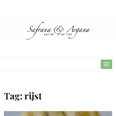
TOG
NAVI
Tag:
rijst