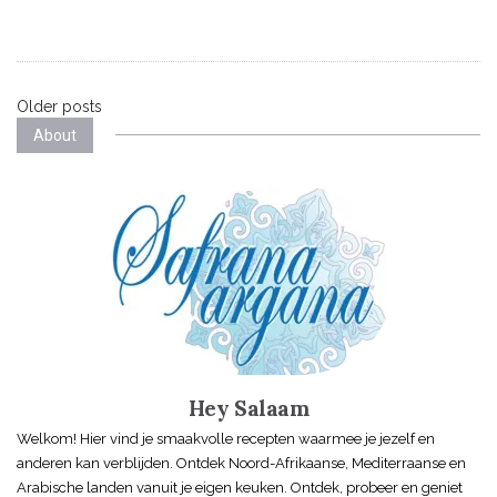
Posts
Older posts
About
navigation
Hey Salaam
Welkom! Hier vind je smaakvolle recepten waarmee je jezelf en
anderen kan verblijden. Ontdek Noord-Afrikaanse, Mediterraanse en
Arabische landen vanuit je eigen keuken. Ontdek, probeer en geniet