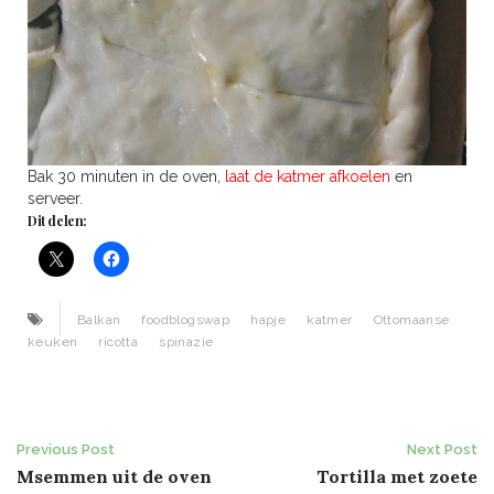
Bak 30 minuten in de oven,
laat de katmer afkoelen
en
serveer.
Dit delen:
Balkan
foodblogswap
hapje
katmer
Ottomaanse
keuken
ricotta
spinazie
Post
Previous Post
Next Post
Msemmen uit de oven
Tortilla met zoete