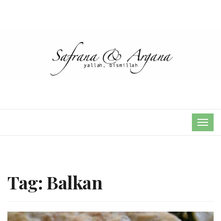
TOG
NAVI
Tag:
Balkan