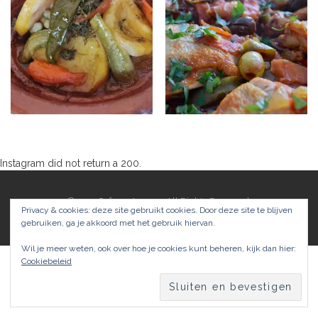
Instagram did not return a 200.
Kijk ook eens op instagram
©2017 SafranaArgana. All Rights Reserved.
Privacy & cookies: deze site gebruikt cookies. Door deze site te blijven
Theme by
MOOZ Themes
Powered by
WordPress
gebruiken, ga je akkoord met het gebruik hiervan.
Wil je meer weten, ook over hoe je cookies kunt beheren, kijk dan hier:
Cookiebeleid