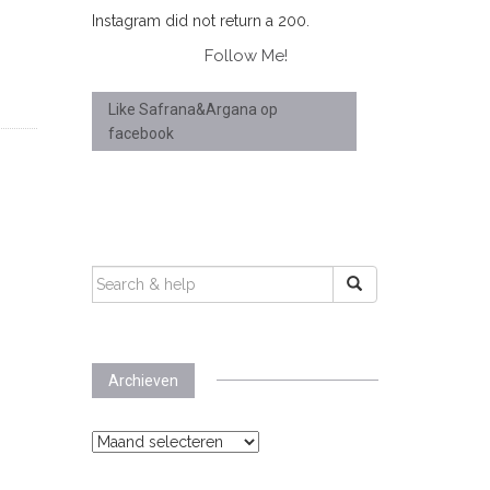
Instagram did not return a 200.
Follow Me!
Like Safrana&Argana op
facebook
SEARCH
FOR:
Archieven
Archieven