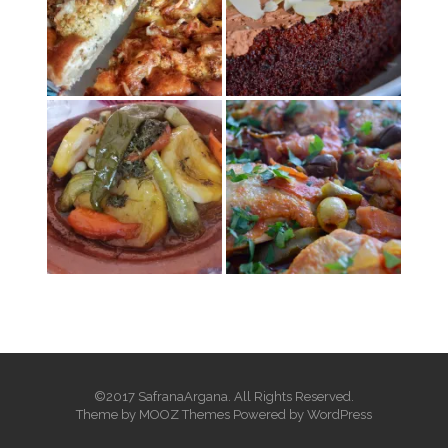
Kijk ook eens op instagram
©2017 SafranaArgana. All Rights Reserved.
Theme by
MOOZ Themes
Powered by
WordPress