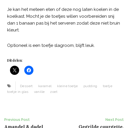
Je kan het meteen eten of deze nog laten koelen in de
koelkast. Mocht je de toetjes willen voorbereiden snij
dan 1 banaan pas bij het serveren zodat deze niet bruin
kleurt.
Optioneel is een toefje slagroom, blijft leuk.
Dit delen:
Dessert
karamel
kleine toetje
pudding
toetje
toetje in glas
vanille
zoet
Post
Previous Post
Next Post
Amandel & dadel
Gegrilde courgette,