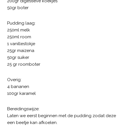
200gr digestieve koekjes
50gr boter
Pudding laag:
250ml melk
250ml room
1 vanillestokje
25gr maizena
50gr suiker
25 gr roomboter
Overig:
4 bananen
100gr karamel
Bereidingswijze:
Laten we eerst beginnen met de pudding zodat deze
een beetje kan afkoelen.