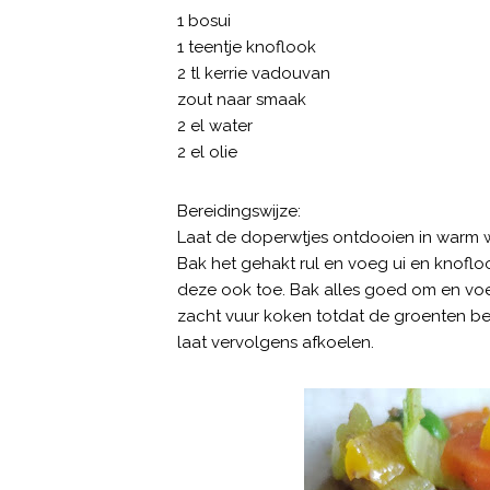
1 bosui
1 teentje knoflook
2 tl kerrie vadouvan
zout naar smaak
2 el water
2 el olie
Bereidingswijze:
Laat de doperwtjes ontdooien in warm wat
Bak het gehakt rul en voeg ui en knofloo
deze ook toe. Bak alles goed om en voe
zacht vuur koken totdat de groenten be
laat vervolgens afkoelen.