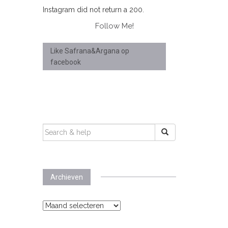
Instagram did not return a 200.
Follow Me!
Like Safrana&Argana op
facebook
SEARCH
FOR:
Archieven
Archieven