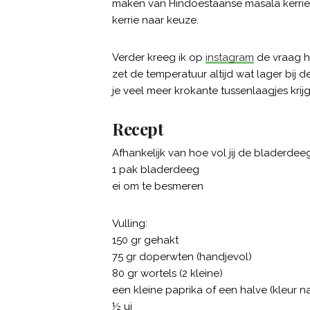
maken van Hindoestaanse masala kerrie 
kerrie naar keuze.
Verder kreeg ik op
instagram
de vraag h
zet de temperatuur altijd wat lager bij
je veel meer krokante tussenlaagjes krij
Recept
Afhankelijk van hoe vol jij de bladerdee
1 pak bladerdeeg
ei om te besmeren
Vulling:
150 gr gehakt
75 gr doperwten (handjevol)
80 gr wortels (2 kleine)
een kleine paprika of een halve (kleur n
½ ui