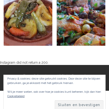
Instagram did not return a 200.
Kijk ook eens op instagram
©2017 SafranaArgana. All Rights Reserved.
Privacy & cookies: deze site gebruikt cookies. Door deze site te blijven
Theme by
MOOZ Themes
Powered by
WordPress
gebruiken, ga je akkoord met het gebruik hiervan.
Wil je meer weten, ook over hoe je cookies kunt beheren, kijk dan hier:
Cookiebeleid