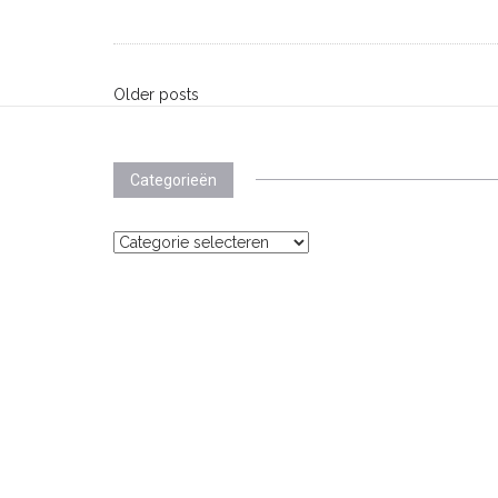
Posts
Older posts
navigation
Categorieën
Categorieën