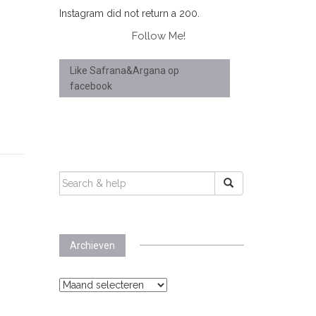
Instagram did not return a 200.
Follow Me!
Like Safrana&Argana op
facebook
SEARCH
FOR:
Archieven
Archieven