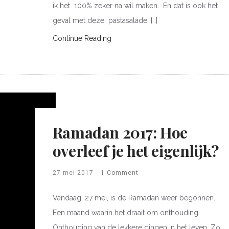
ik het 100% zeker na wil maken. En dat is ook het
geval met deze pastasalade. […]
Continue Reading
Ramadan 2017: Hoe
overleef je het eigenlijk?
27 mei 2017
1 Comment
Vandaag, 27 mei, is de Ramadan weer begonnen.
Een maand waarin het draait om onthouding.
Onthouding van de lekkere dingen in het leven. Zo