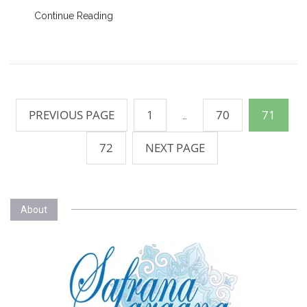
Continue Reading
Berichten
paginering
PREVIOUS PAGE
1
70
71
…
72
NEXT PAGE
About