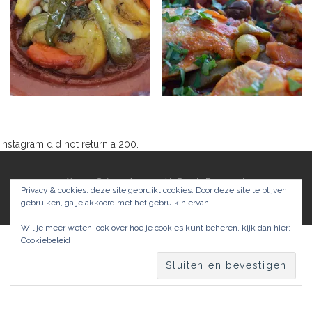
Instagram did not return a 200.
Kijk ook eens op instagram
©2017 SafranaArgana. All Rights Reserved.
Privacy & cookies: deze site gebruikt cookies. Door deze site te blijven
Theme by
MOOZ Themes
Powered by
WordPress
gebruiken, ga je akkoord met het gebruik hiervan.
Wil je meer weten, ook over hoe je cookies kunt beheren, kijk dan hier:
Cookiebeleid